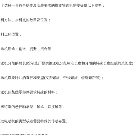
选择一台符合操作及安装要求的螺旋输送机需要提供以下资料：
方法、加料点的数目及位置；
点的位置；
机用途：输送、提升、混合等；
机分段的总长(按制造厂提供输送机分段标准长度和分段的特殊长度组成的总长度)
机螺旋叶片的直径和类型(实面螺旋、带状螺旋、特殊螺距等)；
机的某些零部件要求特殊的材料；
特殊的悬挂轴承架、轴承、联接轴等；
电动机的类型或者需要特殊的传动布置。