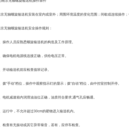
)南京无轴螺旋输送机操作条件
无轴螺旋输送机安装在室内或室外；周围环境温度的变化范围；间歇或连续操作；
无轴螺旋输送机安全操作规则：
操作人员应熟悉螺旋输送机的构造及工作原理。
确保电机电源线连接正确，供给电压正常。
开动输送机前应检查值班记录。
拨“手动”档位，操作中观察指示灯的显示；拨“自动”档位，由中控室控制开停。
电机减速箱内润滑油油位正确，油质符合要求,通气孔应畅通。
运行中，不允许超过30cm的硬物进入输送机内。
检查有无振动或其它异常噪音，若有，应停车检查。