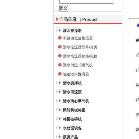
南京南蓝环保产业有限公司
| Product
产品目录
潜水推流器
不锈钢低速推流器
潜水推流器型号/分类
总结
潜水推流器价格/报价
潜水射流式曝气机
(1
低速潜水推流器
潜水搅拌机
输送
潜水回流泵
(2
潜水离心曝气机
回转机械格栅
要求
格栅破碎机
水处理设备
(3
泵类产品