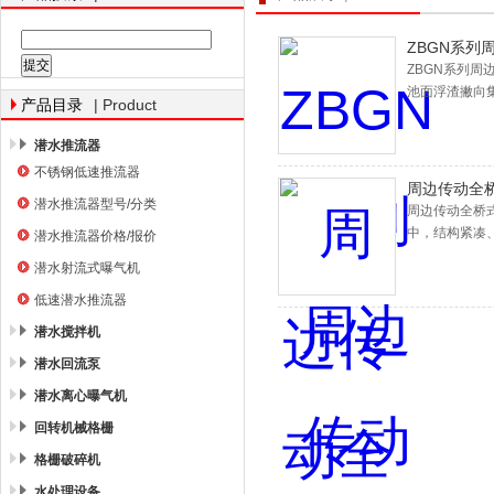
ZBGN系列
ZBGN系列
池面浮渣撇向
南京南蓝环保产业有限公司
| Product
产品目录
潜水推流器
不锈钢低速推流器
周边传动全
潜水推流器型号/分类
周边传动全桥
中，结构紧凑
潜水推流器价格/报价
潜水射流式曝气机
低速潜水推流器
潜水搅拌机
潜水回流泵
潜水离心曝气机
回转机械格栅
格栅破碎机
水处理设备