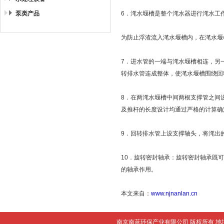
泵类产品
6．滗水堰槽是整个滗水器进行滗水工作
为防止浮渣流入滗水堰槽内，在滗水堰
7．进水管的一端与滗水堰槽相连，另
转排水管连成整体，使滗水堰槽围绕回
8．在两滗水堰槽中间两根支撑管之间
及推杆的长度设计均通过严格的计算确
9．回转排水管上设支撑轴头，将滗出
10．旋转密封轴承：旋转密封轴承既
的轴承作用。
本文来自：
www.njnanlan.cn
南京南蓝环保产业有限公司 版权所有 地