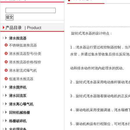
南京南蓝环保产业有限公司
| Product
产品目录
旋转式滗水器的设计特点：
潜水推流器
不锈钢低速推流器
1．滗水器运行受过程控制器控制，当
潜水推流器型号/分类
水管，并通过集水管收集后排出反应池
潜水推流器价格/报价
动和排水动作对池内处理水的扰动。
潜水射流式曝气机
低速潜水推流器
2．旋转式滗水器采用电动推杆驱动滗
潜水搅拌机
潜水回流泵
3．旋转式滗水器随着驱动电机的正反向
潜水离心曝气机
4．驱动电机采用变频调速，滗水堰槽
回转机械格栅
格栅破碎机
5．驱动机构设有行程限位，可对滗水
水处理设备