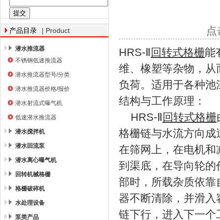
南京南蓝环保产业有限公司
点
| Product
产品目录
潜水推流器
HRS-Ⅱ
回转式格栅
能
不锈钢低速推流器
维、橡塑等杂物，从
潜水推流器型号/分类
负荷。适用于各种池
潜水推流器价格/报价
结构与工作原理：
潜水射流式曝气机
HRS-Ⅱ
回转式格栅
低速潜水推流器
格栅链与水流方向成
潜水搅拌机
潜水回流泵
在筛网上，在电机和
潜水离心曝气机
到渠底，在导向轮的
回转机械格栅
部时，所载杂质依靠
格栅破碎机
器不断清除，并滑入
水处理设备
链下行，进入下一个
泵类产品