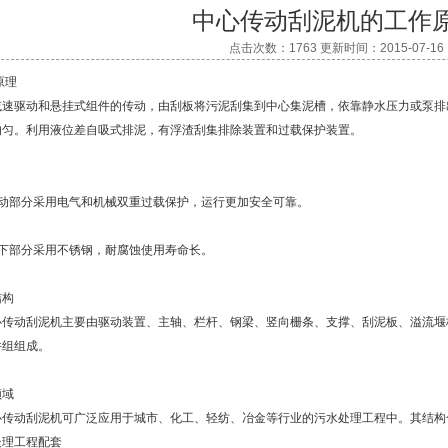
中心传动刮泥机的工作
点击次数：1763 更新时间：2015-07-16
原理
减速驱动和悬挂式组件的传动，由刮板将污泥刮集到中心集泥槽，依靠静水压力或泵排
均匀。利用液位差自吸式排泥，有浮渣刮集排除装置和过载保护装置。
传动部分采用电气和机械双重过载保护，运行更加安全可靠。
水下部分采用不锈钢，耐腐蚀使用寿命长。
结构
心传动刮泥机主要由驱动装置、主轴、栏杆、钢梁、竖向栅条、支撑、刮泥板、溢流堰
件组组成。
领域
心传动刮泥机可广泛应用于城市、化工、轻纺、冶金等行业的污水处理工程中。其结构
处理工程配套