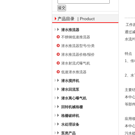
南京南蓝环保产业有限公司
| Product
产品目录
工作
潜水推流器
通过
不锈钢低速推流器
水流
潜水推流器型号/分类
特点
潜水推流器价格/报价
1、
潜水射流式曝气机
低速潜水推流器
2、
潜水搅拌机
潜水回流泵
主要
本中
潜水离心曝气机
等部
回转机械格栅
格栅破碎机
应用
水处理设备
本中
泵类产品
污水