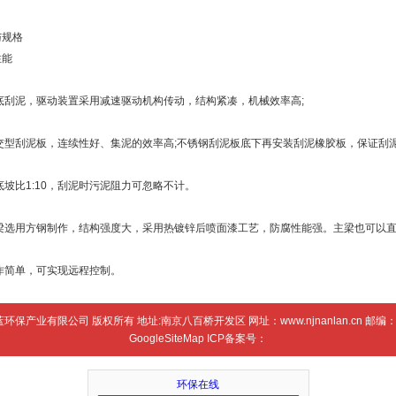
与规格
性能
池底刮泥，驱动装置采用减速驱动机构传动，结构紧凑，机械效率高;
)斜交型刮泥板，连续性好、集泥的效率高;不锈钢刮泥板底下再安装刮泥橡胶板，保证刮
池底坡比1:10，刮泥时污泥阻力可忽略不计。
)主梁选用方钢制作，结构强度大，采用热镀锌后喷面漆工艺，防腐性能强。主梁也可以
操作简单，可实现远程控制。
蓝环保产业有限公司 版权所有 地址:南京八百桥开发区 网址：
www.njnanlan.cn
邮编：2
GoogleSiteMap
ICP备案号：
环保在线