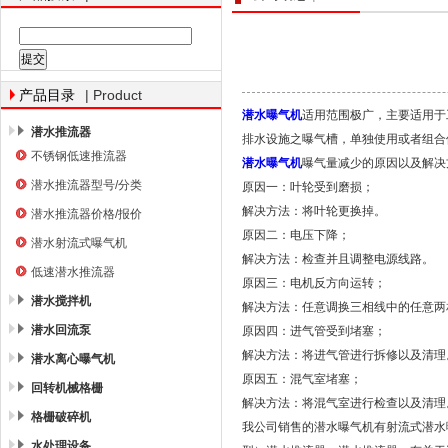
南京南蓝环保产业有限公司
| Product
产品目录
潜水曝气机
适用范围极广，主要适用于
潜水推流器
排水设施之曝气槽，单独使用或者组合
不锈钢低速推流器
潜水曝气机
曝气量减少的原因以及解决
潜水推流器型号/分类
原因一：叶轮受到磨损；
解决方法：将叶轮更换掉。
潜水推流器价格/报价
原因二：电压下降；
潜水射流式曝气机
解决方法：检查并且调整电源线路。
低速潜水推流器
原因三：电机反方向运转；
潜水搅拌机
解决方法：任意调换三相线中的任意两
潜水回流泵
原因四：进气管受到堵塞；
解决方法：将进气管进行拆修以及清理
潜水离心曝气机
原因五：混气室堵塞；
回转机械格栅
解决方法：将混气室进行检查以及清理
格栅破碎机
我公司销售的潜水曝气机有射流式潜水
水处理设备