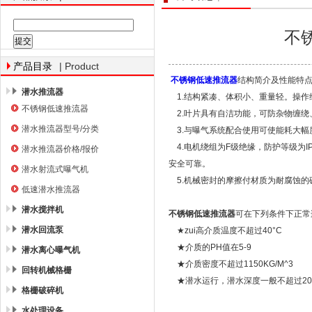
不
南京南蓝环保产业有限公司
| Product
产品目录
不锈钢低速推流器
结构简介及性能特点
潜水推流器
1.结构紧凑、体积小、重量轻。操作
不锈钢低速推流器
2.叶片具有自洁功能，可防杂物缠
潜水推流器型号/分类
3.与曝气系统配合使用可使能耗大幅
4.电机绕组为F级绝缘，防护等级为
潜水推流器价格/报价
安全可靠。
潜水射流式曝气机
5.机械密封的摩擦付材质为耐腐蚀的
低速潜水推流器
潜水搅拌机
不锈钢低速推流器
可在下列条件下正
潜水回流泵
★zui高介质温度不超过40°C
★介质的PH值在5-9
潜水离心曝气机
★介质密度不超过1150KG/M^3
回转机械格栅
★潜水运行，潜水深度一般不超过20
格栅破碎机
水处理设备