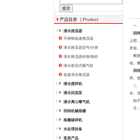
南京南蓝环保产业有限公司
| Product
产品目录
一
潜水推流器
回
不锈钢低速推流器
上部
潜水推流器型号/分类
牙齿
根据
潜水推流器价格/报价
动。
潜水射流式曝气机
回
低速潜水推流器
序。
潜水搅拌机
二、
潜水回流泵
水。
由于
潜水离心曝气机
注：
回转机械格栅
格栅破碎机
水处理设备
泵类产品