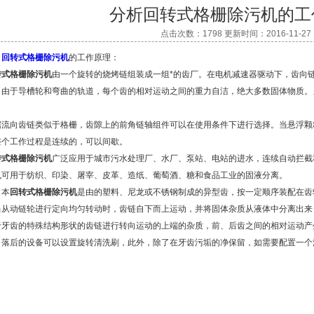
分析回转式格栅除污机的工
点击次数：1798 更新时间：2016-11-27
、
回转式格栅除污机
的工作原理：
转式格栅除污机
由一个旋转的烧烤链组装成一组*的齿厂。在电机减速器驱动下，齿向
，由于导槽轮和弯曲的轨道，每个齿的相对运动之间的重力自洁，绝大多数固体物质。
。
流向齿链类似于格栅，齿隙上的前角链轴组件可以在使用条件下进行选择。当悬浮颗
整个工作过程是连续的，可以间歇。
转式格栅除污机
广泛应用于城市污水处理厂、水厂、泵站、电站的进水，连续自动拦截
也可用于纺织、印染、屠宰、皮革、造纸、葡萄酒、糖和食品工业的固液分离。
本
回转式格栅除污机
是由的塑料、尼龙或不锈钢制成的异型齿，按一定顺序装配在齿
当从动链轮进行定向均匀转动时，齿链自下而上运动，并将固体杂质从液体中分离出
牙齿的特殊结构形状的齿链进行转向运动的上端的杂质，前、后齿之间的相对运动产
落后的设备可以设置旋转清洗刷，此外，除了在牙齿污垢的净保留，如需要配置一个