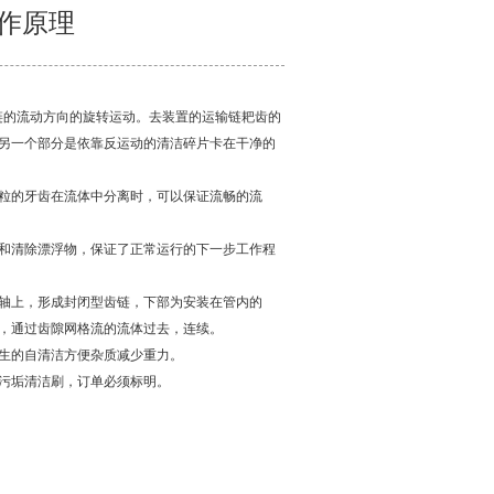
作原理
链的流动方向的旋转运动。去装置的运输链耙齿的
另一个部分是依靠反运动的清洁碎片卡在干净的
粒的牙齿在流体中分离时，可以保证流畅的流
和清除漂浮物，保证了正常运行的下一步工作程
轴上，形成封闭型齿链，下部为安装在管内的
来，通过齿隙网格流的流体过去，连续。
生的自清洁方便杂质减少重力。
污垢清洁刷，订单必须标明。