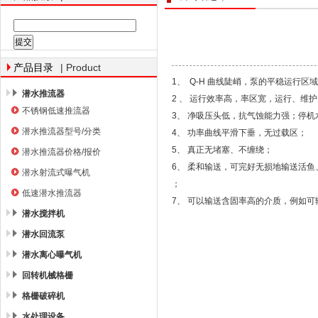
南京南蓝环保产业有限公司
| Product
产品目录
1、 Q-H 曲线陡峭，泵的平稳运行
潜水推流器
2 、 运行效率高，率区宽，运行、维
不锈钢低速推流器
3、 净吸压头低，抗气蚀能力强；停
潜水推流器型号/分类
4、 功率曲线平滑下垂，无过载区；
5、 真正无堵塞、不缠绕；
潜水推流器价格/报价
6、 柔和输送，可完好无损地输送活鱼
潜水射流式曝气机
；
低速潜水推流器
7、 可以输送含固率高的介质，例如可输
潜水搅拌机
潜水回流泵
潜水离心曝气机
回转机械格栅
格栅破碎机
水处理设备