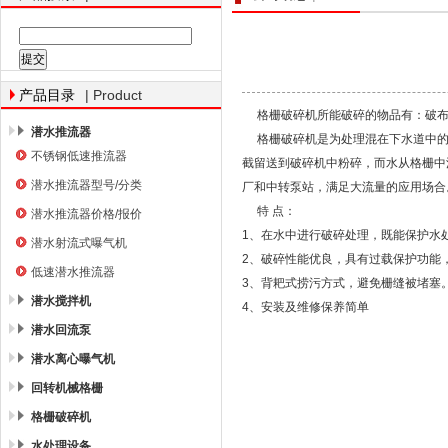
南京南蓝环保产业有限公司
| Product
产品目录
格栅破碎机所能破碎的物品有：破布
潜水推流器
格栅破碎机是为处理混在下水道中的
不锈钢低速推流器
截留送到破碎机中粉碎，而水从格栅中
潜水推流器型号/分类
厂和中转泵站，满足大流量的应用场合
特 点：
潜水推流器价格/报价
1、在水中进行破碎处理，既能保护水
潜水射流式曝气机
2、破碎性能优良，具有过载保护功能
低速潜水推流器
3、背耙式捞污方式，避免栅缝被堵塞
潜水搅拌机
4、安装及维修保养简单
潜水回流泵
潜水离心曝气机
回转机械格栅
格栅破碎机
水处理设备