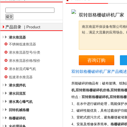
双转鼓格栅破碎机厂家
南京南蓝环保产业有限公司
| Product
南京南蓝环保设备有限公司格
产品目录
站，满足大流量的应用场合。
潜水推流器
不锈钢低速推流器
潜水推流器型号/分类
咨询订购
潜水推流器价格/报价
潜水射流式曝气机
双转鼓格栅破碎机厂家产品概述
低速潜水推流器
所能破碎的物品有：破布玻璃、纸制
潜水搅拌机
机,双转鼓格栅破碎机价格,双转鼓格
潜水回流泵
特点：
双转鼓格栅破碎机,双转鼓格栅
潜水离心曝气机
1、在水中进行破碎处理，既能保护
回转机械格栅
2、破碎性能优良，具有过载保护功
3、背耙式捞污方式，避免栅缝被堵
格栅破碎机
4、安装及维修保养简单。
格栅破碎
水处理设备