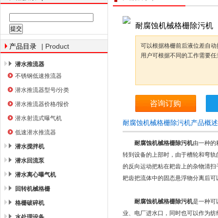
耐腐蚀机械格栅除污机
南京南蓝环保产业有限公司
| Product
可以根据格栅前后液位差自动
产品目录
用户可根据不同的工作需要任
潜水推流器
不锈钢低速推流器
潜水推流器型号/分类
咨询订购
潜水推流器价格/报价
潜水射流式曝气机
耐腐蚀机械格栅除污机产品概述
低速潜水推流器
耐腐蚀机械格栅除污机
由一种的
潜水搅拌机
转到设备的上部时，由于槽轮和弯轨
潜水回流泵
的反向运动把粘在耙齿上的杂物清扫
潜水离心曝气机
耙齿把流体中的固态悬浮物分离后可
回转机械格栅
耐腐蚀机械格栅除污机
是一种可
格栅破碎机
业、电厂进水口，同时也可以作为纺
水处理设备