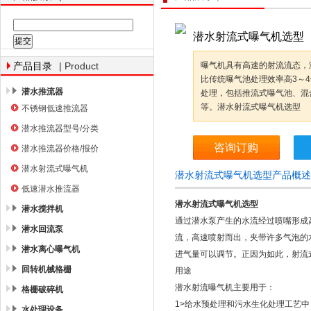
潜水射流式曝气机选型
南京南蓝环保产业有限公司
| Product
曝气机具有高速的射流流态，
产品目录
比传统曝气池处理效率高3～
潜水推流器
处理，包括推流式曝气池、混
等。潜水射流式曝气机选型
不锈钢低速推流器
潜水推流器型号/分类
咨询订购
潜水推流器价格/报价
潜水射流式曝气机
潜水射流式曝气机选型产品概述
低速潜水推流器
潜水射流式曝气机选型
潜水搅拌机
通过潜水泵产生的水流经过喷嘴形成
潜水回流泵
流，高速喷射而出，夹带许多气泡的
潜水离心曝气机
进气量可以调节。正因为如此，射流
回转机械格栅
用途
潜水射流曝气机主要用于：
格栅破碎机
1>给水预处理和污水生化处理工艺中
水处理设备