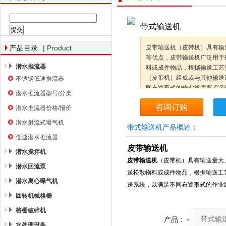
带式输送机
南京南蓝环保产业有限公司
| Product
皮带输送机（皮带机）具有输
产品目录
等优点，皮带输送机广泛用于
潜水推流器
料或成件物品，根据输送工艺
（皮带机）组成或与其他输送
不锈钢低速推流器
同布置形式的作业线需要,受
潜水推流器型号/分类
咨询订购
潜水推流器价格/报价
潜水射流式曝气机
带式输送机产品概述：
低速潜水推流器
皮带输送机
潜水搅拌机
皮带输送机
（皮带机）具有输送量大
潜水回流泵
送松散物料或成件物品，根据输送工
潜水离心曝气机
送系统，以满足不同布置形式的作业
回转机械格栅
格栅破碎机
产品：
水处理设备